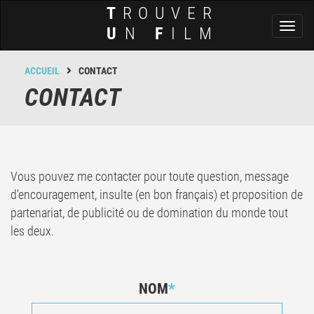
T
ROUVER
Toggl
U
N
F
ILM
naviga
ACCUEIL
CONTACT
CONTACT
Vous pouvez me contacter pour toute question, message
d'encouragement, insulte (en bon français) et proposition de
partenariat, de publicité ou de domination du monde tout
les deux.
NOM
*