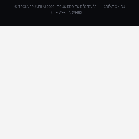
© TROUVERUNFILM 2020 - TOUS DROITS RÉSERVÉS
CRÉATION DU
SITE WEB : ADVERIS