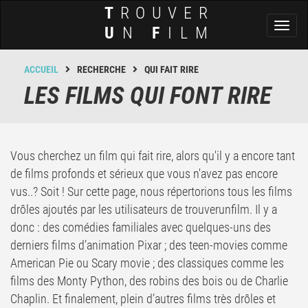
T
ROUVER
Toggl
U
N
F
ILM
naviga
ACCUEIL
RECHERCHE
QUI FAIT RIRE
LES FILMS QUI FONT RIRE
Vous cherchez un film qui fait rire, alors qu'il y a encore tant
de films profonds et sérieux que vous n'avez pas encore
vus..? Soit ! Sur cette page, nous répertorions tous les films
drôles ajoutés par les utilisateurs de trouverunfilm. Il y a
donc : des comédies familiales avec quelques-uns des
derniers films d’animation Pixar ; des teen-movies comme
American Pie ou Scary movie ; des classiques comme les
films des Monty Python, des robins des bois ou de Charlie
Chaplin. Et finalement, plein d’autres films très drôles et