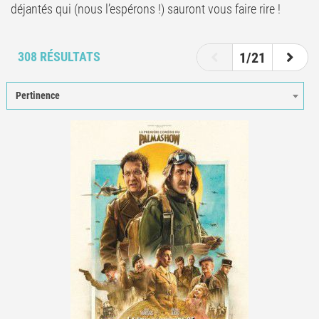
déjantés qui (nous l’espérons !) sauront vous faire rire !
1
2
3
4
5
6
308 RÉSULTATS
1/21
Pertinence