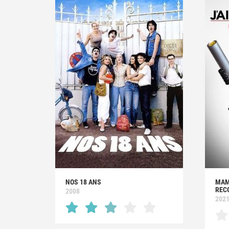
NOS 18 ANS
MAMA
REC
2008
202