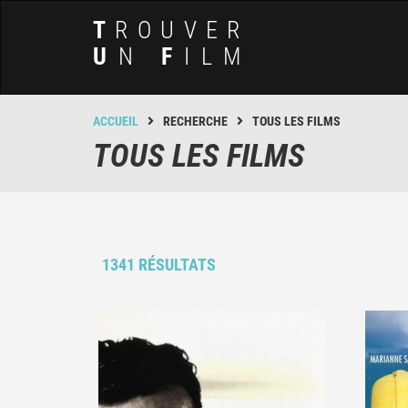
T
ROUVER
U
N
F
ILM
ACCUEIL
RECHERCHE
TOUS LES FILMS
TOUS LES FILMS
1341 RÉSULTATS