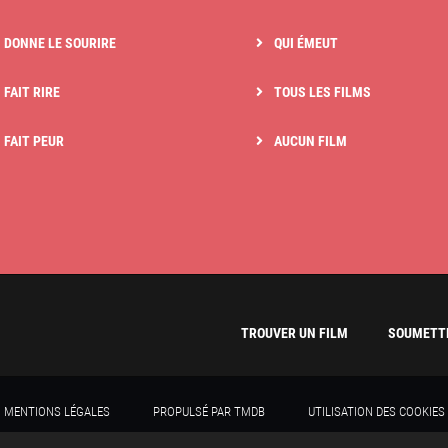
I DONNE LE SOURIRE
QUI ÉMEUT
 FAIT RIRE
TOUS LES FILMS
I FAIT PEUR
AUCUN FILM
TROUVER UN FILM
SOUMETTR
MENTIONS LÉGALES
PROPULSÉ PAR TMDB
UTILISATION DES COOKIES
TROUVERUNFILM 2020 - TOUS DROITS RÉSERVÉS
CRÉATION DU SITE WEB : ADVERIS