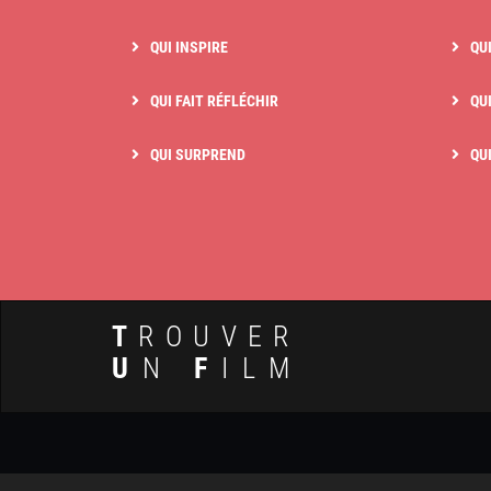
QUI INSPIRE
QU
QUI FAIT RÉFLÉCHIR
QUI
QUI SURPREND
QU
T
ROUVER
U
N
F
ILM
© 