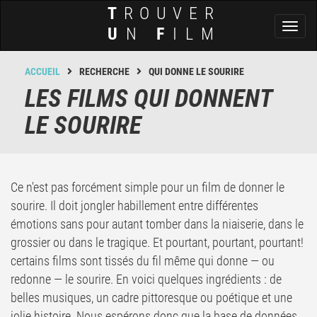
T
ROUVER
Toggl
U
N
F
ILM
naviga
ACCUEIL
RECHERCHE
QUI DONNE LE SOURIRE
LES FILMS QUI DONNENT
LE SOURIRE
Ce n'est pas forcément simple pour un film de donner le
sourire. Il doit jongler habillement entre différentes
émotions sans pour autant tomber dans la niaiserie, dans le
grossier ou dans le tragique. Et pourtant, pourtant, pourtant!
certains films sont tissés du fil même qui donne — ou
redonne — le sourire. En voici quelques ingrédients : de
belles musiques, un cadre pittoresque ou poétique et une
jolie histoire. Nous espérons donc que la base de données