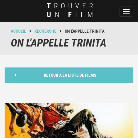
T
ROUVER
Toggl
U
N
F
ILM
naviga
ACCUEIL
RECHERCHE
ON L'APPELLE TRINITA
ON L'APPELLE TRINITA
RETOUR À LA LISTE DE FILMS