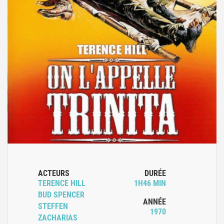
ACTEURS
DURÉE
TERENCE HILL
1H46 MIN
BUD SPENCER
ANNÉE
STEFFEN
1970
ZACHARIAS