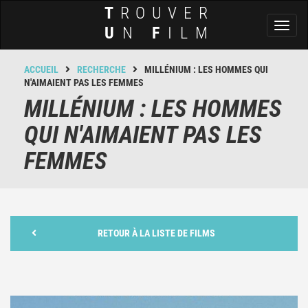
T
ROUVER
Toggl
U
N
F
ILM
naviga
ACCUEIL
RECHERCHE
MILLÉNIUM : LES HOMMES QUI
N'AIMAIENT PAS LES FEMMES
MILLÉNIUM : LES HOMMES
QUI N'AIMAIENT PAS LES
FEMMES
RETOUR À LA LISTE DE FILMS