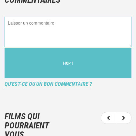
HOP !
QU'EST-CE QU'UN BON COMMENTAIRE ?
Ce n'est pas une critique objective du film, mais
votre ressenti (et donc subjectif) du film.
FILMS QUI
N'hésitez pas à décrire clairement vos émotions
POURRAIENT
plutôt qu'à décrire le film.
VOUS