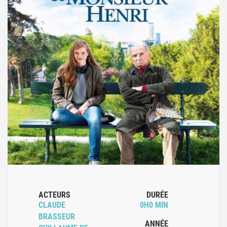
ACTEURS
DURÉE
CLAUDE
0H0 MIN
BRASSEUR
ANNÉE