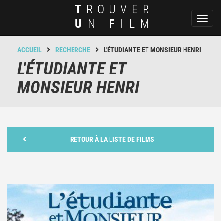
T
ROUVER
Toggl
U
N
F
ILM
naviga
ACCUEIL
RECHERCHE
L'ÉTUDIANTE ET MONSIEUR HENRI
L'ÉTUDIANTE ET
MONSIEUR HENRI
RETOUR À LA LISTE DE FILMS