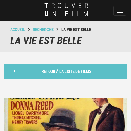
T
ROUVER
Toggl
U
N
F
ILM
naviga
ACCUEIL
RECHERCHE
LA VIE EST BELLE
LA VIE EST BELLE
RETOUR À LA LISTE DE FILMS