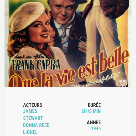
ACTEURS
DURÉE
JAMES
2H10 MIN
STEWART
ANNÉE
DONNA REED
1946
LIONEL