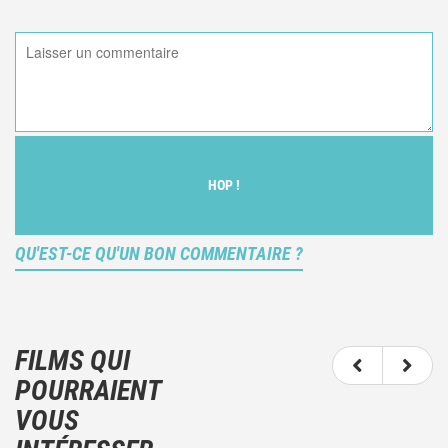
HOP !
QU'EST-CE QU'UN BON COMMENTAIRE ?
Ce n'est pas une critique objective du film, mais
votre ressenti (et donc subjectif) du film.
FILMS QUI
N'hésitez pas à décrire clairement vos émotions
POURRAIENT
plutôt qu'à décrire le film.
VOUS
Et, attention à ne pas dévoiler d'éléments de