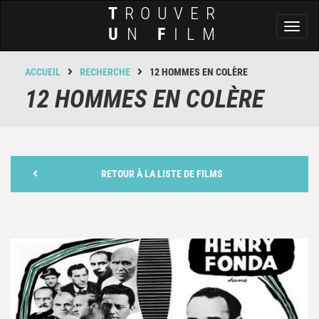
T
ROUVER
Toggl
U
N
F
ILM
naviga
ACCUEIL
RECHERCHE
12 HOMMES EN COLÈRE
12 HOMMES EN COLÈRE
RETOUR À LA LISTE DE FILMS