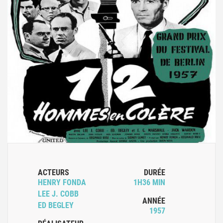
ACTEURS
DURÉE
HENRY FONDA
1H36 MIN
LEE J. COBB
ANNÉE
ED BEGLEY
1957