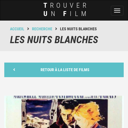
T
ROUVER
Toggl
U
N
F
ILM
naviga
ACCUEIL
RECHERCHE
LES NUITS BLANCHES
LES NUITS BLANCHES
RETOUR À LA LISTE DE FILMS