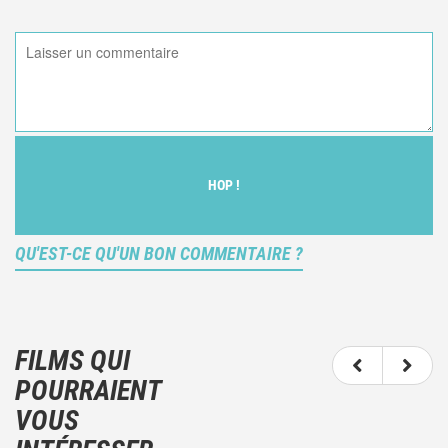
HOP !
QU'EST-CE QU'UN BON COMMENTAIRE ?
Ce n'est pas une critique objective du film, mais
votre ressenti (et donc subjectif) du film.
FILMS QUI
N'hésitez pas à décrire clairement vos émotions
POURRAIENT
plutôt qu'à décrire le film.
VOUS
Et, attention à ne pas dévoiler d'éléments de