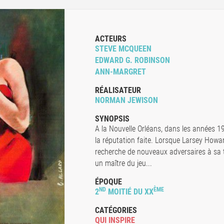
ACTEURS
STEVE MCQUEEN
EDWARD G. ROBINSON
ANN-MARGRET
RÉALISATEUR
NORMAN JEWISON
SYNOPSIS
A la Nouvelle Orléans, dans les années 1
la réputation faite. Lorsque Larsey Howard,
recherche de nouveaux adversaires à sa tai
un maître du jeu...
ÉPOQUE
ND
ÈME
2
MOITIÉ DU XX
CATÉGORIES
QUI INSPIRE