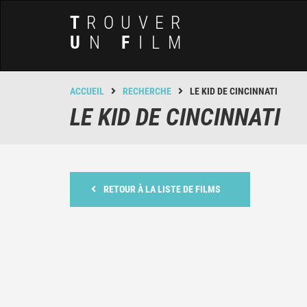
T
ROUVER
U
N
F
ILM
ACCUEIL
RECHERCHE
LE KID DE CINCINNATI
LE KID DE CINCINNATI
RETOUR À LA LISTE DE FILMS