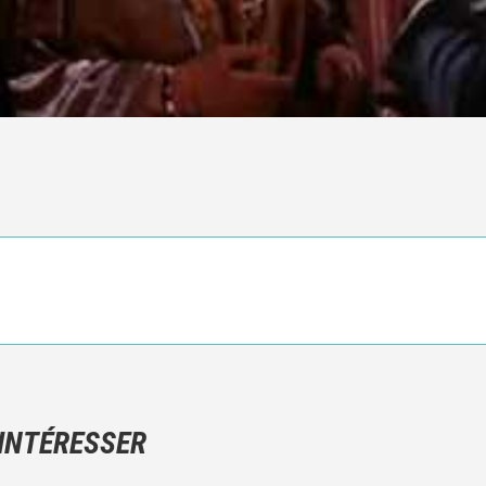
Ce n'est pas une critique objective du film, mais votre ressenti (e
N'hésitez pas à décrire clairement vos émotions plutôt qu'à décrir
 INTÉRESSER
Et, attention à ne pas dévoiler d'éléments de l'intrigue !