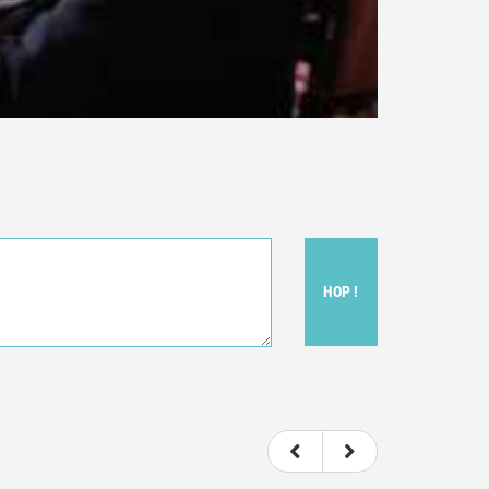
HOP !
t donc subjectif) du film.
e le film.