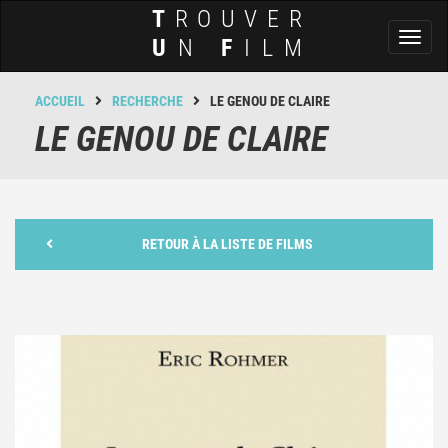
T
ROUVER
Toggl
U
N
F
ILM
naviga
ACCUEIL
RECHERCHE
LE GENOU DE CLAIRE
LE GENOU DE CLAIRE
RETOUR À LA LISTE DE FILMS