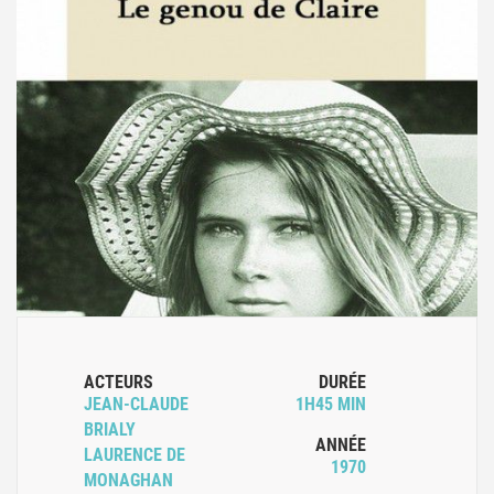
ACTEURS
DURÉE
JEAN-CLAUDE
1H45 MIN
BRIALY
ANNÉE
LAURENCE DE
1970
MONAGHAN