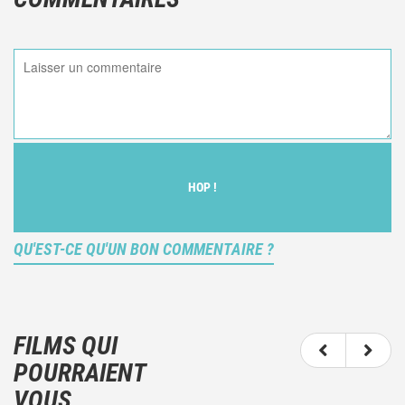
HOP !
QU'EST-CE QU'UN BON COMMENTAIRE ?
Ce n'est pas une critique objective du film, mais
votre ressenti (et donc subjectif) du film.
FILMS QUI
N'hésitez pas à décrire clairement vos émotions
POURRAIENT
plutôt qu'à décrire le film.
VOUS