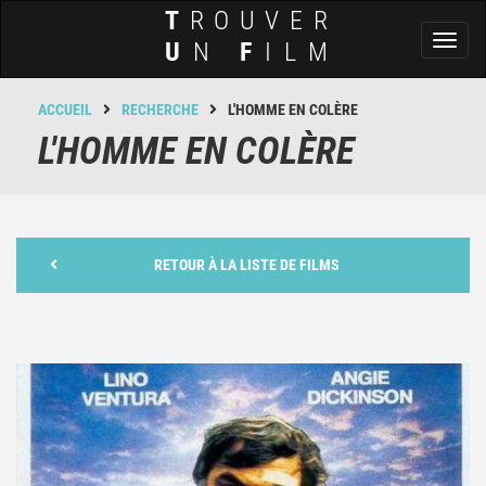
T
ROUVER
Toggl
U
N
F
ILM
naviga
ACCUEIL
RECHERCHE
L'HOMME EN COLÈRE
L'HOMME EN COLÈRE
RETOUR À LA LISTE DE FILMS