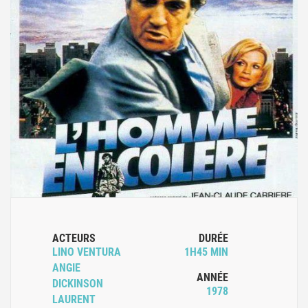
ACTEURS
DURÉE
LINO VENTURA
1H45 MIN
ANGIE
ANNÉE
DICKINSON
1978
LAURENT