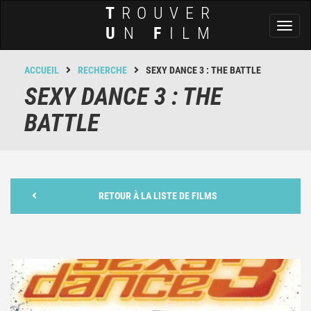
T
ROUVER
Toggl
U
N
F
ILM
naviga
ACCUEIL
RECHERCHE
SEXY DANCE 3 : THE BATTLE
SEXY DANCE 3 : THE
BATTLE
RETOUR À LA LISTE DE FILMS