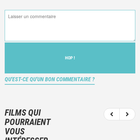
HOP !
QU'EST-CE QU'UN BON COMMENTAIRE ?
Ce n'est pas une critique objective du film, mais
votre ressenti (et donc subjectif) du film.
FILMS QUI
N'hésitez pas à décrire clairement vos émotions
POURRAIENT
plutôt qu'à décrire le film.
VOUS
Et, attention à ne pas dévoiler d'éléments de