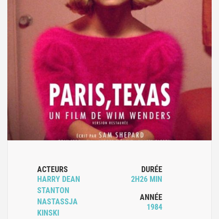
ACTEURS
DURÉE
HARRY DEAN
2H26 MIN
STANTON
ANNÉE
NASTASSJA
1984
KINSKI