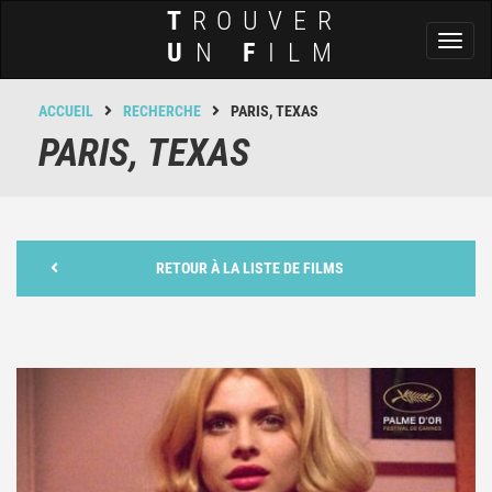
T
ROUVER
Toggl
U
N
F
ILM
naviga
ACCUEIL
RECHERCHE
PARIS, TEXAS
PARIS, TEXAS
RETOUR À LA LISTE DE FILMS