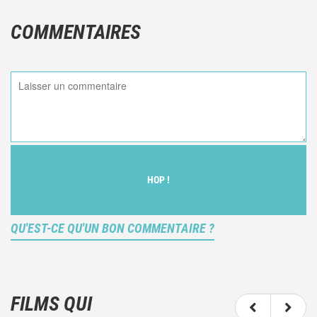
COMMENTAIRES
HOP !
QU'EST-CE QU'UN BON COMMENTAIRE ?
Ce n'est pas une critique objective du film, mais
votre ressenti (et donc subjectif) du film.
FILMS QUI
N'hésitez pas à décrire clairement vos émotions