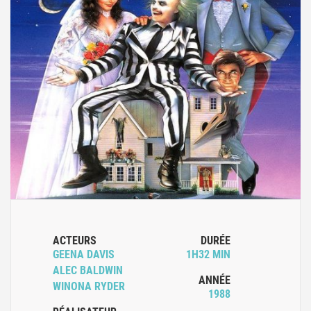
ACTEURS
DURÉE
GEENA DAVIS
1H32 MIN
ALEC BALDWIN
ANNÉE
WINONA RYDER
1988