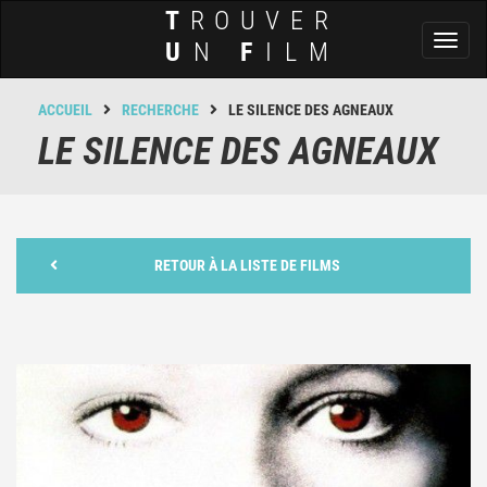
T
ROUVER
Toggl
U
N
F
ILM
naviga
ACCUEIL
RECHERCHE
LE SILENCE DES AGNEAUX
LE SILENCE DES AGNEAUX
RETOUR À LA LISTE DE FILMS