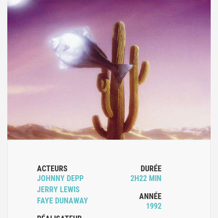
ACTEURS
DURÉE
JOHNNY DEPP
2H22 MIN
JERRY LEWIS
ANNÉE
FAYE DUNAWAY
1992