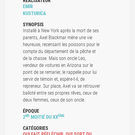
RÉALISATEUR
EMIR
KUSTURICA
SYNOPSIS
Installé à New York après la mort de ses
parents, Axel Blackmar mène une vie
heureuse, recensant les poissons pour le
compte du département de la pêche et
de la chasse. Mais son oncle Leo,
vendeur de voitures en Arizona sur le
point de se remarier, le rappelle pour lui
servir de témoin et, espère-t-il, de
repreneur. Sur place, Axel va se retrouver
balloté entre ses propres rêves, ceux de
deux femmes, ceux de son oncle.
ÉPOQUE
ND
ÈME
2
MOITIÉ DU XX
CATÉGORIES
QUI FAIT RÉFLÉCHIR
,
QUI SORT DU