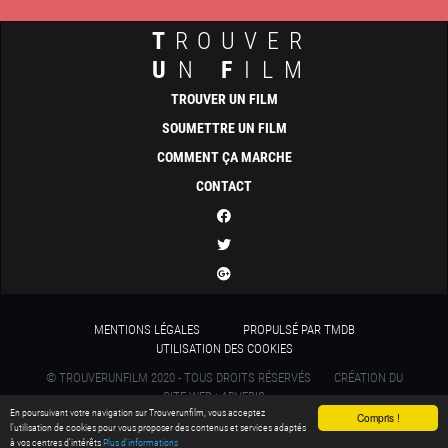
T
ROUVER
U
N
F
ILM
TROUVER UN FILM
SOUMETTRE UN FILM
COMMENT ÇA MARCHE
CONTACT
MENTIONS LÉGALES
PROPULSÉ PAR TMDB
UTILISATION DES COOKIES
© TROUVERUNFILM 2020 - TOUS DROITS RÉSERVÉS
CRÉATION DU
SITE WEB : ADVERIS
En poursuivant votre navigation sur Trouverunfilm, vous acceptez
Compris !
l’utilisation de cookies pour vous proposer des contenus et services adaptés
à vos centres d’intérêts
Plus d'informations