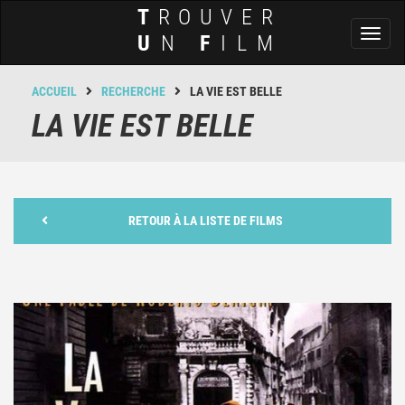
T
ROUVER
Toggl
U
N
F
ILM
naviga
ACCUEIL
RECHERCHE
LA VIE EST BELLE
LA VIE EST BELLE
RETOUR À LA LISTE DE FILMS