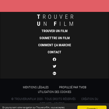
T
ROUVER
U
N
F
ILM
TROUVER UN FILM
SOUMETTRE UN FILM
COMMENT ÇA MARCHE
CONTACT
MENTIONS LÉGALES
PROPULSÉ PAR TMDB
UTILISATION DES COOKIES
© TROUVERUNFILM 2020 - TOUS DROITS RÉSERVÉS
CRÉATION DU
SITE WEB : ADVERIS
En poursuivant votre navigation sur Trouverunfilm, vous acceptez
Compris !