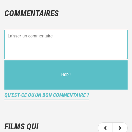
COMMENTAIRES
HOP !
QU'EST-CE QU'UN BON COMMENTAIRE ?
Ce n'est pas une critique objective du film, mais
votre ressenti (et donc subjectif) du film.
FILMS QUI
N'hésitez pas à décrire clairement vos émotions