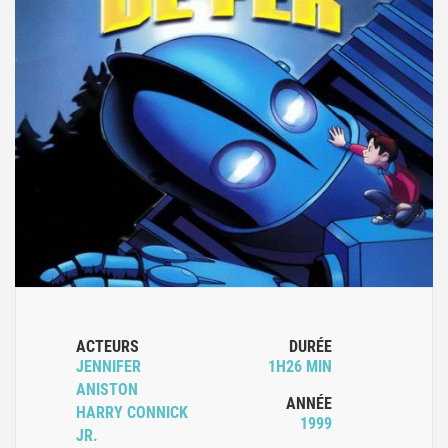
ACTEURS
DURÉE
JENNIFER
1H26 MIN
ANISTON
ANNÉE
HARRY CONNICK
1999
JR.