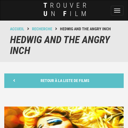
T
ROUVER
Toggl
U
N
F
ILM
naviga
ACCUEIL
RECHERCHE
HEDWIG AND THE ANGRY INCH
HEDWIG AND THE ANGRY
INCH
RETOUR À LA LISTE DE FILMS