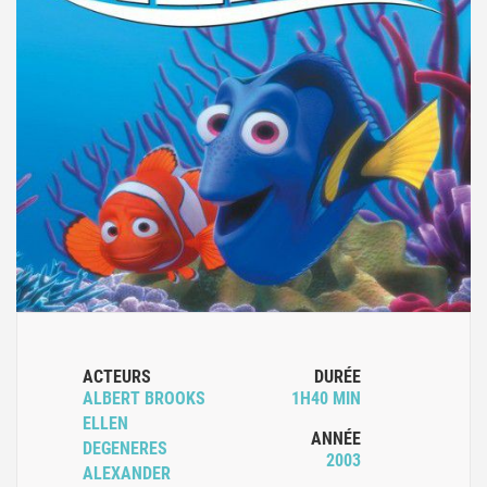
ACTEURS
DURÉE
ALBERT BROOKS
1H40 MIN
ELLEN
ANNÉE
DEGENERES
2003
ALEXANDER