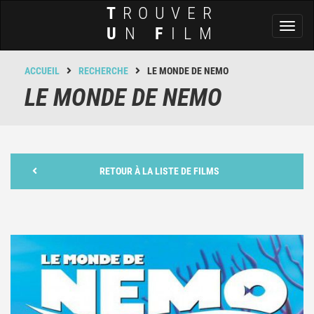
T
ROUVER
Toggl
U
N
F
ILM
naviga
ACCUEIL
RECHERCHE
LE MONDE DE NEMO
LE MONDE DE NEMO
RETOUR À LA LISTE DE FILMS