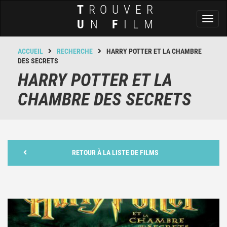
T
ROUVER
Toggl
U
N
F
ILM
naviga
ACCUEIL
RECHERCHE
HARRY POTTER ET LA CHAMBRE
DES SECRETS
HARRY POTTER ET LA
CHAMBRE DES SECRETS
RETOUR À LA LISTE DE FILMS