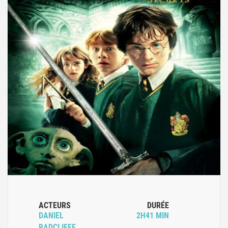
ACTEURS
DURÉE
DANIEL
2H41 MIN
RADCLIFFE