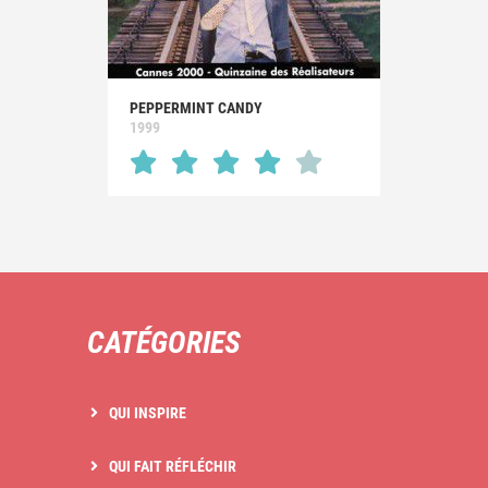
PEPPERMINT CANDY
1999
CATÉGORIES
QUI INSPIRE
QUI FAIT RÉFLÉCHIR