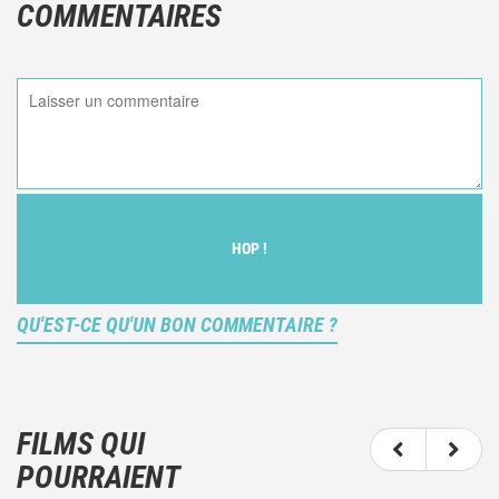
COMMENTAIRES
HOP !
QU'EST-CE QU'UN BON COMMENTAIRE ?
Ce n'est pas une critique objective du film, mais
votre ressenti (et donc subjectif) du film.
FILMS QUI
N'hésitez pas à décrire clairement vos émotions
POURRAIENT
plutôt qu'à décrire le film.