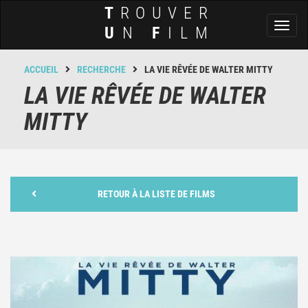
T
ROUVER
Toggl
U
N
F
ILM
naviga
ACCUEIL
RECHERCHE
LA VIE RÊVÉE DE WALTER MITTY
LA VIE RÊVÉE DE WALTER
MITTY
RETOUR À LA LISTE DE FILMS