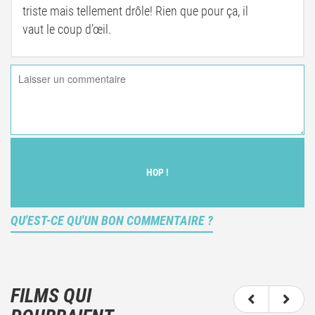
triste mais tellement drôle! Rien que pour ça, il
vaut le coup d’œil.
HOP !
QU'EST-CE QU'UN BON COMMENTAIRE ?
Ce n'est pas une critique objective du film, mais
votre ressenti (et donc subjectif) du film.
FILMS QUI
N'hésitez pas à décrire clairement vos émotions