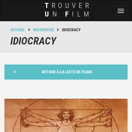
T
ROUVER
Toggl
U
N
F
ILM
naviga
ACCUEIL
RECHERCHE
IDIOCRACY
IDIOCRACY
RETOUR À LA LISTE DE FILMS