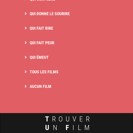
QUI DONNE LE SOURIRE
QUI FAIT RIRE
QUI FAIT PEUR
QUI ÉMEUT
TOUS LES FILMS
AUCUN FILM
T
ROUVER
U
N
F
ILM