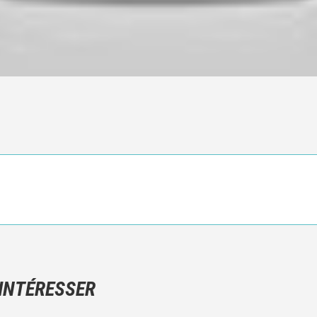
Ce n'est pas une critique objective du film, mais votre ressenti (e
N'hésitez pas à décrire clairement vos émotions plutôt qu'à décrir
 INTÉRESSER
Et, attention à ne pas dévoiler d'éléments de l'intrigue !