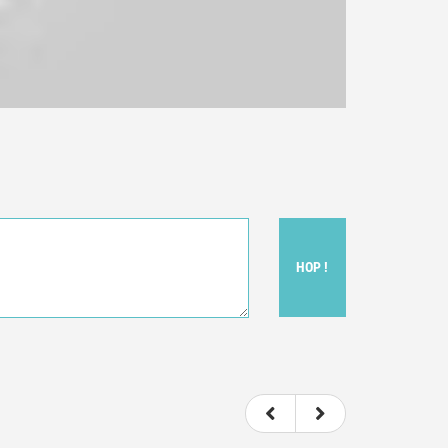
HOP !
t donc subjectif) du film.
e le film.