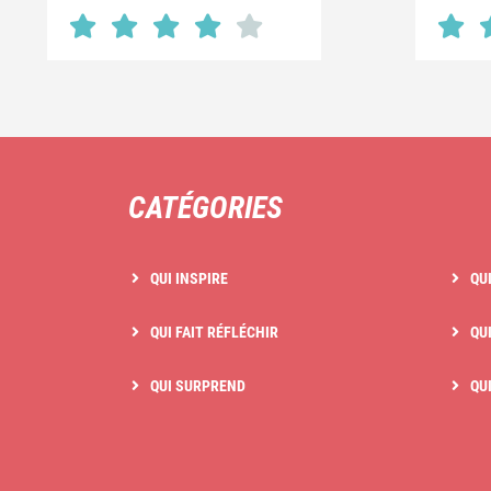
CATÉGORIES
QUI INSPIRE
QU
QUI FAIT RÉFLÉCHIR
QUI
QUI SURPREND
QU