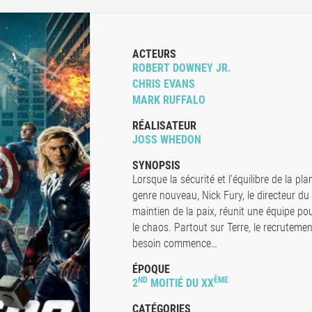
ACTEURS
ROBERT DOWNEY JR.
CHRIS EVANS
MARK RUFFALO
RÉALISATEUR
JOSS WHEDON
SYNOPSIS
Lorsque la sécurité et l’équilibre de la 
genre nouveau, Nick Fury, le directeur du
maintien de la paix, réunit une équipe p
le chaos. Partout sur Terre, le recrutem
besoin commence…
ÉPOQUE
ND
ÈME
2
MOITIÉ DU XX
CATÉGORIES