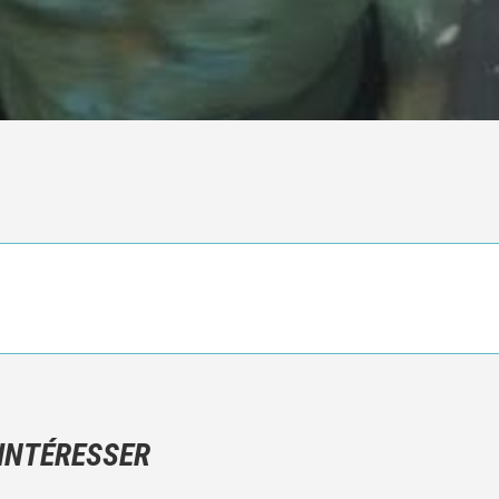
Ce n'est pas une critique objective du film, mais votre ressenti (e
N'hésitez pas à décrire clairement vos émotions plutôt qu'à décrir
 INTÉRESSER
Et, attention à ne pas dévoiler d'éléments de l'intrigue !