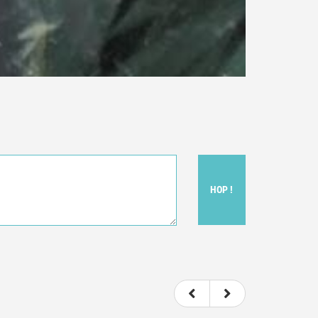
HOP !
t donc subjectif) du film.
e le film.