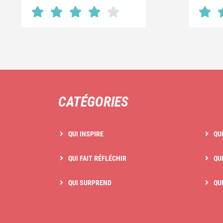
CATÉGORIES
QUI INSPIRE
QU
QUI FAIT RÉFLÉCHIR
QUI
QUI SURPREND
QU