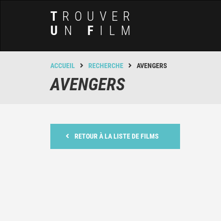
T
ROUVER
U
N
F
ILM
ACCUEIL
RECHERCHE
AVENGERS
AVENGERS
RETOUR À LA LISTE DE FILMS