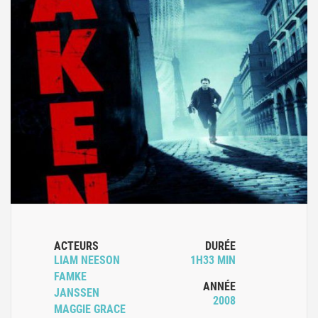
ACTEURS
DURÉE
LIAM NEESON
1H33 MIN
FAMKE
ANNÉE
JANSSEN
2008
MAGGIE GRACE