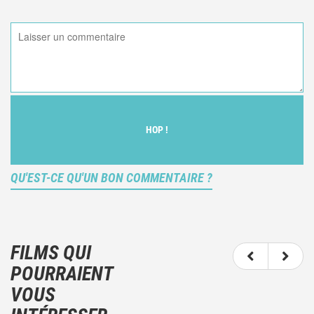
HOP !
QU'EST-CE QU'UN BON COMMENTAIRE ?
Ce n'est pas une critique objective du film, mais
votre ressenti (et donc subjectif) du film.
FILMS QUI
N'hésitez pas à décrire clairement vos émotions
POURRAIENT
plutôt qu'à décrire le film.
VOUS
Et, attention à ne pas dévoiler d'éléments de