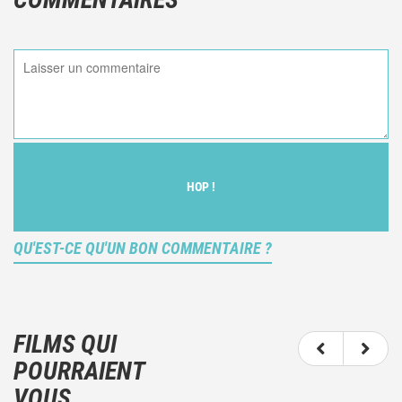
HOP !
QU'EST-CE QU'UN BON COMMENTAIRE ?
Ce n'est pas une critique objective du film, mais
votre ressenti (et donc subjectif) du film.
FILMS QUI
N'hésitez pas à décrire clairement vos émotions
POURRAIENT
plutôt qu'à décrire le film.
VOUS