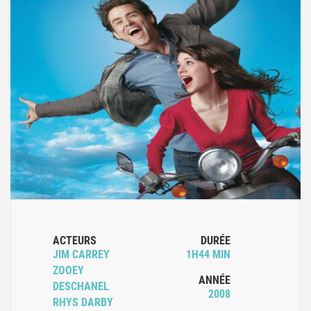
ACTEURS
DURÉE
JIM CARREY
1H44 MIN
ZOOEY
ANNÉE
DESCHANEL
2008
RHYS DARBY