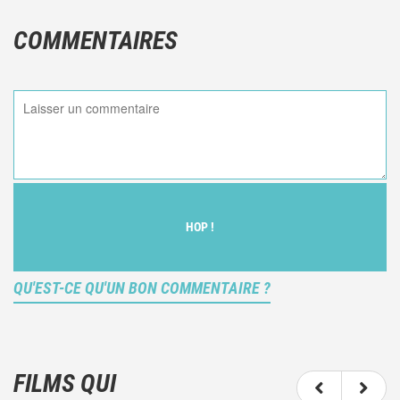
COMMENTAIRES
HOP !
QU'EST-CE QU'UN BON COMMENTAIRE ?
Ce n'est pas une critique objective du film, mais
votre ressenti (et donc subjectif) du film.
FILMS QUI
N'hésitez pas à décrire clairement vos émotions