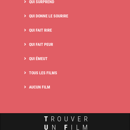
QUI SURPREND
QUI DONNE LE SOURIRE
QUI FAIT RIRE
QUI FAIT PEUR
QUI ÉMEUT
TOUS LES FILMS
AUCUN FILM
T
ROUVER
U
N
F
ILM