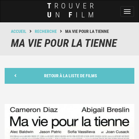
T
ROUVER
Toggl
U
N
F
ILM
naviga
ACCUEIL
RECHERCHE
MA VIE POUR LA TIENNE
MA VIE POUR LA TIENNE
RETOUR À LA LISTE DE FILMS