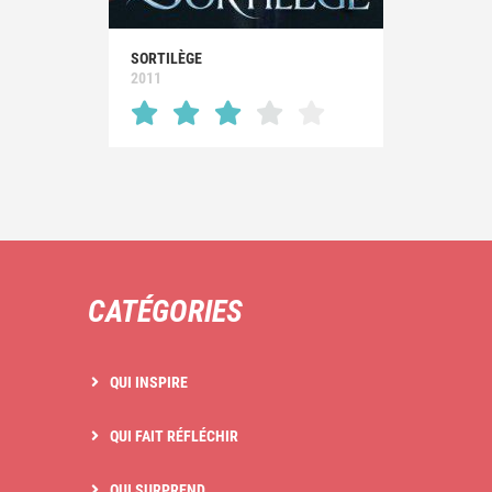
SORTILÈGE
2011
CATÉGORIES
QUI INSPIRE
QUI FAIT RÉFLÉCHIR
QUI SURPREND