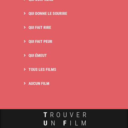
QUI DONNE LE SOURIRE
QUI FAIT RIRE
QUI FAIT PEUR
QUI ÉMEUT
TOUS LES FILMS
AUCUN FILM
T
ROUVER
U
N
F
ILM