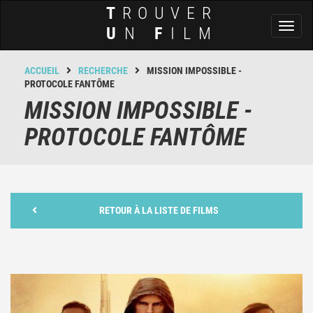
T
ROUVER
Toggl
U
N
F
ILM
naviga
ACCUEIL
RECHERCHE
MISSION IMPOSSIBLE -
PROTOCOLE FANTÔME
MISSION IMPOSSIBLE -
PROTOCOLE FANTÔME
RETOUR À LA LISTE DE FILMS