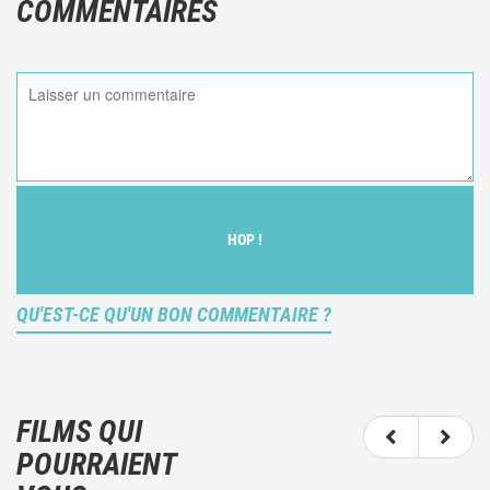
COMMENTAIRES
HOP !
QU'EST-CE QU'UN BON COMMENTAIRE ?
Ce n'est pas une critique objective du film, mais
votre ressenti (et donc subjectif) du film.
FILMS QUI
N'hésitez pas à décrire clairement vos émotions
POURRAIENT
plutôt qu'à décrire le film.