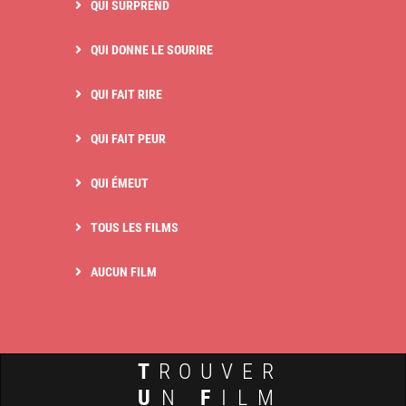
QUI SURPREND
QUI DONNE LE SOURIRE
QUI FAIT RIRE
QUI FAIT PEUR
QUI ÉMEUT
TOUS LES FILMS
AUCUN FILM
T
ROUVER
U
N
F
ILM