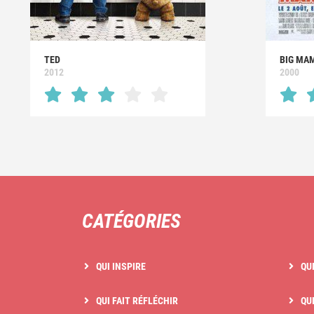
TED
BIG MA
2012
2000
CATÉGORIES
QUI INSPIRE
QU
QUI FAIT RÉFLÉCHIR
QUI