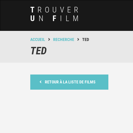
T
ROUVER
U
N
F
ILM
ACCUEIL
RECHERCHE
TED
TED
RETOUR À LA LISTE DE FILMS