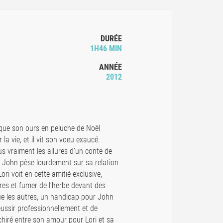
DURÉE
1H46 MIN
ANNÉE
2012
u que son ours en peluche de Noël
la vie, et il vit son voeu exaucé.
lus vraiment les allures d’un conte de
 John pèse lourdement sur sa relation
ri voit en cette amitié exclusive,
res et fumer de l’herbe devant des
ue les autres, un handicap pour John
éussir professionnellement et de
échiré entre son amour pour Lori et sa