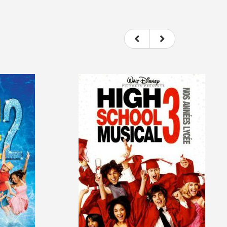
t donc subjectif) du film.
e le film.