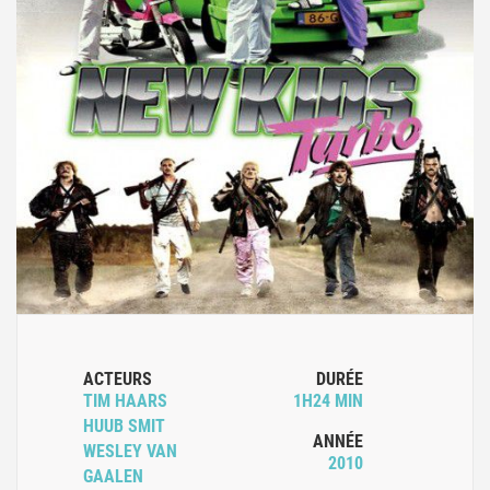
ACTEURS
DURÉE
TIM HAARS
1H24 MIN
HUUB SMIT
ANNÉE
WESLEY VAN
2010
GAALEN