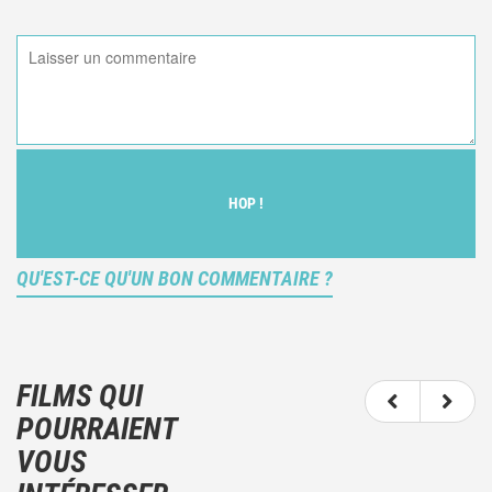
HOP !
QU'EST-CE QU'UN BON COMMENTAIRE ?
Ce n'est pas une critique objective du film, mais
votre ressenti (et donc subjectif) du film.
FILMS QUI
N'hésitez pas à décrire clairement vos émotions
POURRAIENT
plutôt qu'à décrire le film.
VOUS
Et, attention à ne pas dévoiler d'éléments de