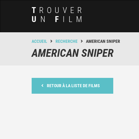
T
ROUVER
U
N
F
ILM
ACCUEIL
RECHERCHE
AMERICAN SNIPER
AMERICAN SNIPER
RETOUR À LA LISTE DE FILMS