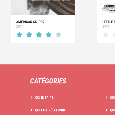
AMERICAN SNIPER
LITTLE 
2014
1970
CATÉGORIES
QUI INSPIRE
QU
QUI FAIT RÉFLÉCHIR
QUI