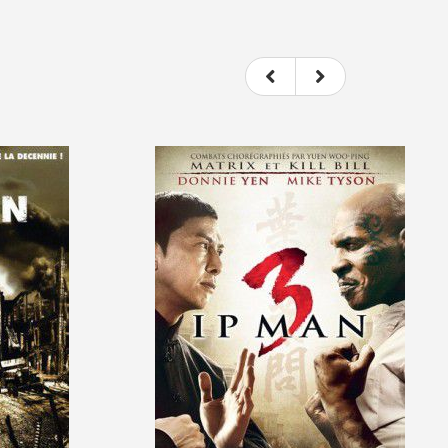
t donc subjectif) du film.
e le film.