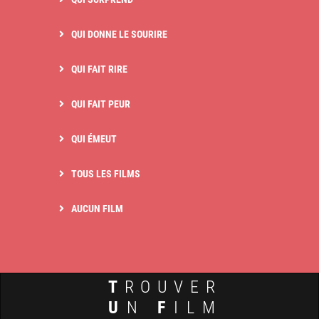
QUI DONNE LE SOURIRE
QUI FAIT RIRE
QUI FAIT PEUR
QUI ÉMEUT
TOUS LES FILMS
AUCUN FILM
T
ROUVER
U
N
F
ILM