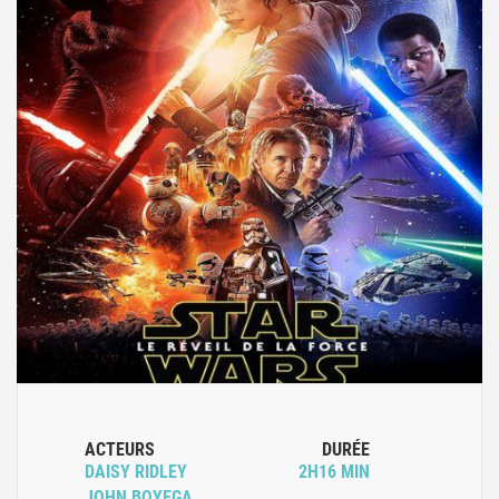
ACTEURS
DURÉE
DAISY RIDLEY
2H16 MIN
JOHN BOYEGA