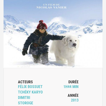
ACTEURS
DURÉE
FÉLIX BOSSUET
1H44 MIN
TCHÉKY KARYO
ANNÉE
DIMITRI
2013
STOROGE