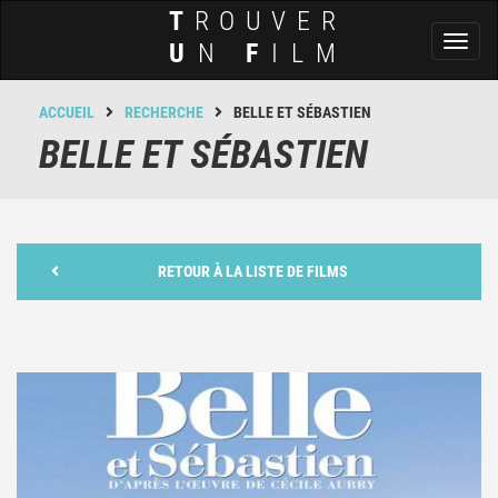
T
ROUVER
Toggl
U
N
F
ILM
naviga
ACCUEIL
RECHERCHE
BELLE ET SÉBASTIEN
BELLE ET SÉBASTIEN
RETOUR À LA LISTE DE FILMS