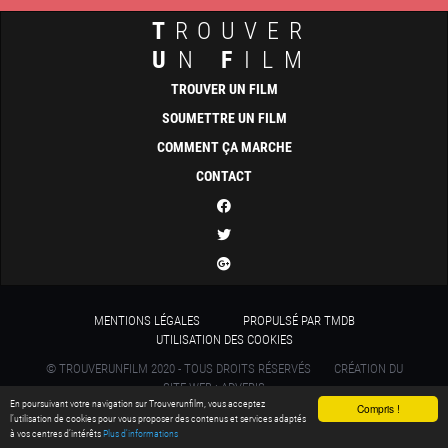
T
ROUVER
U
N
F
ILM
TROUVER UN FILM
SOUMETTRE UN FILM
COMMENT ÇA MARCHE
CONTACT
MENTIONS LÉGALES
PROPULSÉ PAR TMDB
UTILISATION DES COOKIES
© TROUVERUNFILM 2020 - TOUS DROITS RÉSERVÉS
CRÉATION DU
SITE WEB : ADVERIS
En poursuivant votre navigation sur Trouverunfilm, vous acceptez
Compris !
l’utilisation de cookies pour vous proposer des contenus et services adaptés
à vos centres d’intérêts
Plus d'informations