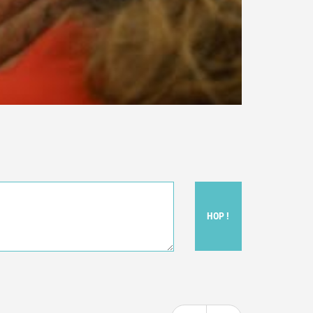
HOP !
t donc subjectif) du film.
e le film.