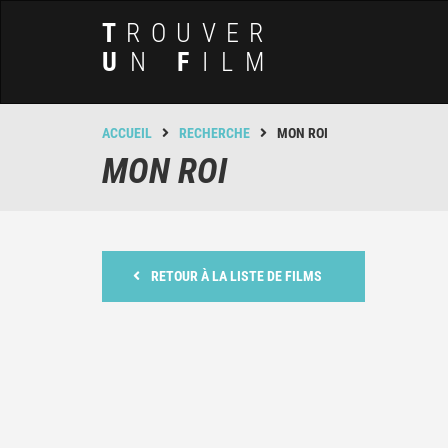
T
ROUVER
U
N
F
ILM
ACCUEIL
RECHERCHE
MON ROI
MON ROI
RETOUR À LA LISTE DE FILMS