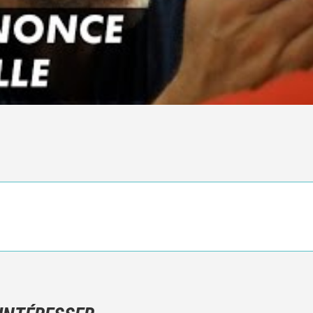
Ce n'est pas une critique objective du film, mais votre ressenti (e
N'hésitez pas à décrire clairement vos émotions plutôt qu'à décrir