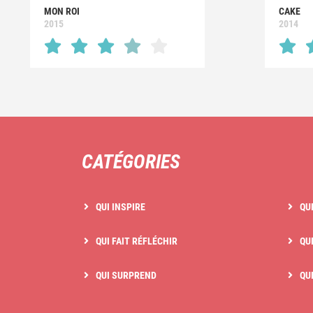
MON ROI
CAKE
2015
2014
CATÉGORIES
QUI INSPIRE
QU
QUI FAIT RÉFLÉCHIR
QUI
QUI SURPREND
QU