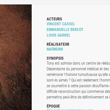
ACTEURS
VINCENT CASSEL
EMMANUELLE BERCOT
LOUIS GARREL
RÉALISATEUR
MAÏWENN
SYNOPSIS
Tony est admise dans un centre de réédu
Dépendante du personnel médical et des a
remémorer l’histoire tumultueuse qu’elle
sont-ils aimés ? Qui est réellement l’hom
se soumettre à cette passion étouffante e
difficile reconstruction qui commence déso
permettra peut-être de définitivement se l
ÉPOQUE