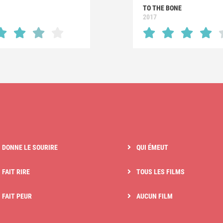
TO THE BONE
2017
I DONNE LE SOURIRE
QUI ÉMEUT
 FAIT RIRE
TOUS LES FILMS
I FAIT PEUR
AUCUN FILM