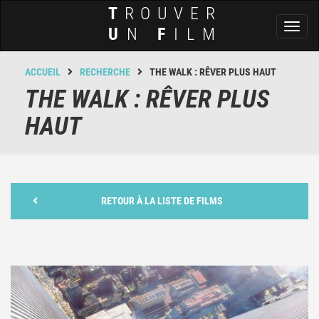
T
ROUVER
Toggl
U
N
F
ILM
naviga
ACCUEIL
RECHERCHE
THE WALK : RÊVER PLUS HAUT
THE WALK : RÊVER PLUS
HAUT
RETOUR À LA LISTE DE FILMS