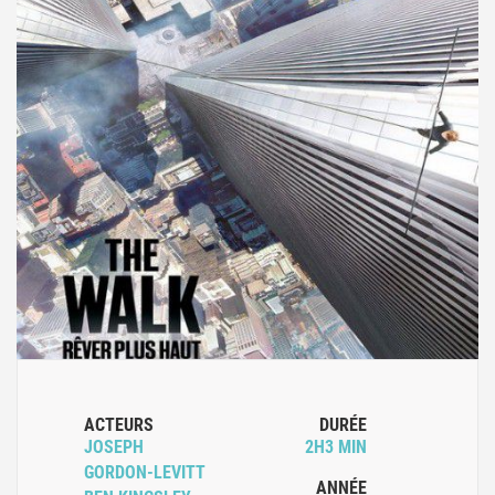
ACTEURS
DURÉE
JOSEPH
2H3 MIN
GORDON-LEVITT
ANNÉE