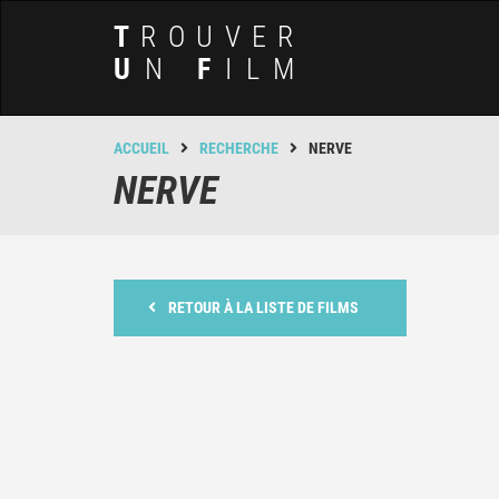
T
ROUVER
U
N
F
ILM
ACCUEIL
RECHERCHE
NERVE
NERVE
RETOUR À LA LISTE DE FILMS