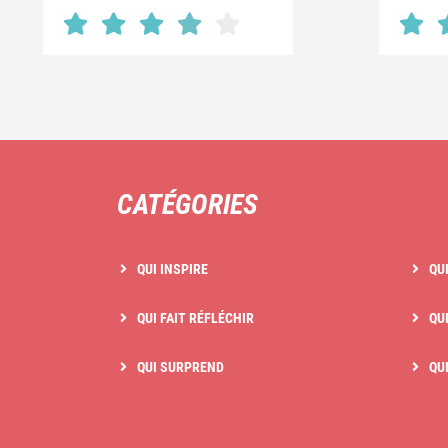
CATÉGORIES
QUI INSPIRE
QU
QUI FAIT RÉFLÉCHIR
QUI
QUI SURPREND
QU