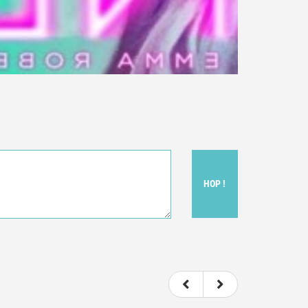
HOP !
t donc subjectif) du film.
e le film.