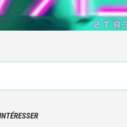
Ce n'est pas une critique objective du film, mais votre ressenti (e
N'hésitez pas à décrire clairement vos émotions plutôt qu'à décrir
 INTÉRESSER
Et, attention à ne pas dévoiler d'éléments de l'intrigue !