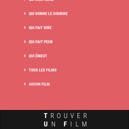
QUI DONNE LE SOURIRE
QUI FAIT RIRE
QUI FAIT PEUR
QUI ÉMEUT
TOUS LES FILMS
AUCUN FILM
T
ROUVER
U
N
F
ILM