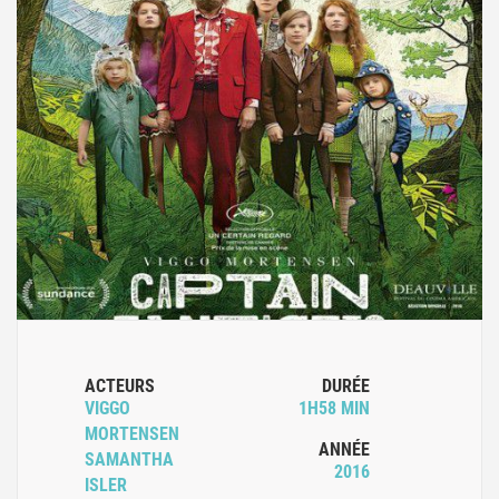
ACTEURS
DURÉE
VIGGO
1H58 MIN
MORTENSEN
ANNÉE
SAMANTHA
2016
ISLER