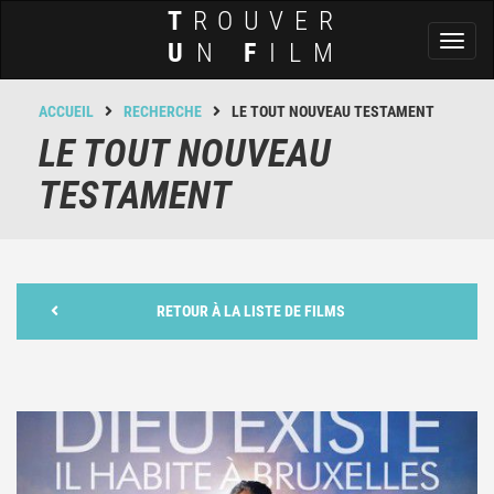
T
ROUVER
Toggl
U
N
F
ILM
naviga
ACCUEIL
RECHERCHE
LE TOUT NOUVEAU TESTAMENT
LE TOUT NOUVEAU
TESTAMENT
RETOUR À LA LISTE DE FILMS