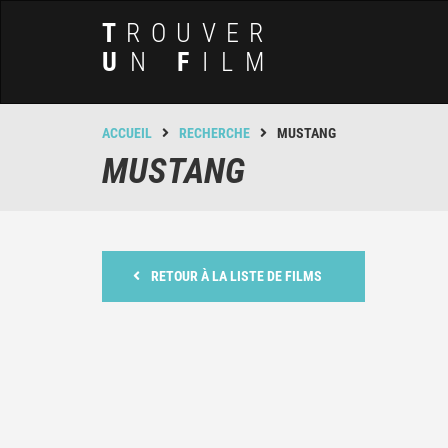
T
ROUVER
U
N
F
ILM
ACCUEIL
RECHERCHE
MUSTANG
MUSTANG
RETOUR À LA LISTE DE FILMS