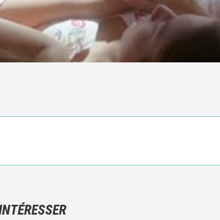
Ce n'est pas une critique objective du film, mais votre ressenti (e
N'hésitez pas à décrire clairement vos émotions plutôt qu'à décrir
 INTÉRESSER
Et, attention à ne pas dévoiler d'éléments de l'intrigue !