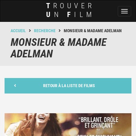
T
ROUVER
Toggl
U
N
F
ILM
naviga
ACCUEIL
RECHERCHE
MONSIEUR & MADAME ADELMAN
MONSIEUR & MADAME
ADELMAN
RETOUR À LA LISTE DE FILMS